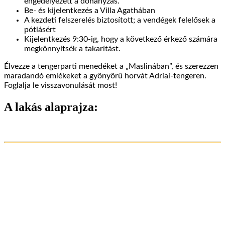
engedélyezett a dohányzás.
Be- és kijelentkezés a Villa Agathában
A kezdeti felszerelés biztosított; a vendégek felelősek a
pótlásért
Kijelentkezés 9:30-ig, hogy a következő érkező számára
megkönnyítsék a takarítást.
Élvezze a tengerparti menedéket a „Maslinában”, és szerezzen
maradandó emlékeket a gyönyörű horvát Adriai-tengeren.
Foglalja le visszavonulását most!
A lakás alaprajza: