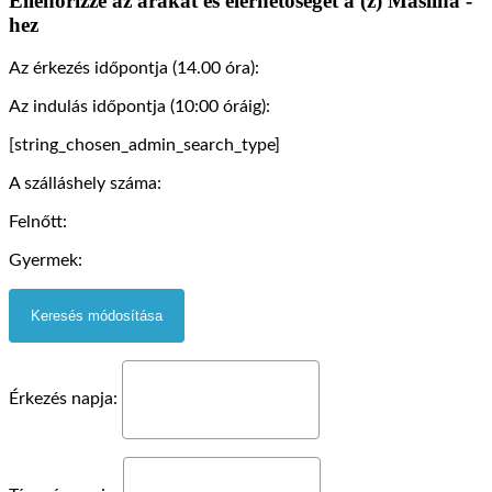
Ellenőrizze az árakat és elérhetőségét a (z) Maslina -
hez
Az érkezés időpontja (14.00 óra):
Az indulás időpontja (10:00 óráig):
[string_chosen_admin_search_type]
A szálláshely száma:
Felnőtt:
Gyermek:
Érkezés napja: