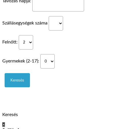
Távozás napja:
Szállásegységek száma
Felnőtt:
Gyermekek (2-17):
Keresés
×