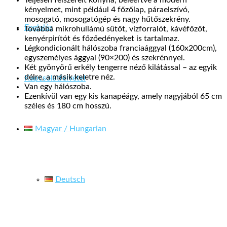
Teljesen felszerelt konyha, beleértve a modern
kényelmet, mint például 4 főzőlap, páraelszívó,
mosogató, mosogatógép és nagy hűtőszekrény.
Foglalás
Továbbá mikrohullámú sütőt, vízforralót, kávéfőzőt,
kenyérpirítót és főzőedényeket is tartalmaz.
Légkondicionált hálószoba franciaággyal (160x200cm),
egyszemélyes ággyal (90×200) és szekrénnyel.
Két gyönyörű erkély tengerre néző kilátással – az egyik
délre, a másik keletre néz.
Kapcsolatfelvétel
Van egy hálószoba.
Ezenkívül van egy kis kanapéágy, amely nagyjából 65 cm
széles és 180 cm hosszú.
Magyar / Hungarian
Deutsch