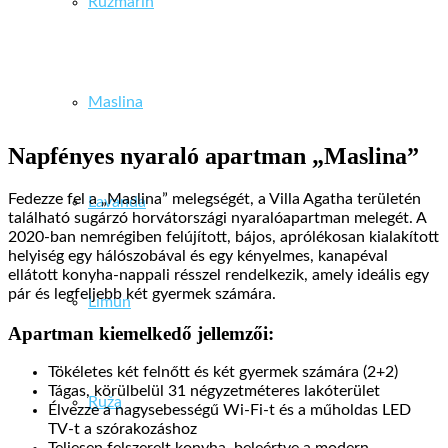
Ružmarin
Maslina
Napfényes nyaraló apartman „Maslina”
Fedezze fel a „Maslina” melegségét, a Villa Agatha területén
Lavanda
található sugárzó horvátországi nyaralóapartman melegét. A
2020-ban nemrégiben felújított, bájos, aprólékosan kialakított
helyiség egy hálószobával és egy kényelmes, kanapéval
ellátott konyha-nappali résszel rendelkezik, amely ideális egy
pár és legfeljebb két gyermek számára.
Limun
Apartman kiemelkedő jellemzői:
Tökéletes két felnőtt és két gyermek számára (2+2)
Tágas, körülbelül 31 négyzetméteres lakóterület
Ruža
Élvezze a nagysebességű Wi-Fi-t és a műholdas LED
TV-t a szórakozáshoz