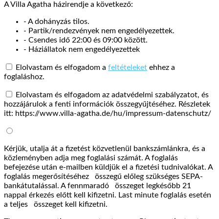
A Villa Agatha házirendje a következő:
- A dohányzás tilos.
- Partik/rendezvények nem engedélyezettek.
- Csendes idő 22:00 és 09:00 között.
- Háziállatok nem engedélyezettek
Elolvastam és elfogadom a
feltételeket
ehhez a
foglaláshoz.
Elolvastam és elfogadom az adatvédelmi szabályzatot, és
hozzájárulok a fenti információk összegyűjtéséhez. Részletek
itt: https://www.villa-agatha.de/hu/impressum-datenschutz/
Kérjük, utalja át a fizetést közvetlenül bankszámlánkra, és a
közleményben adja meg foglalási számát. A foglalás
befejezése után e-mailben küldjük el a fizetési tudnivalókat. A
foglalás megerősítéséhez
összegű előleg szükséges SEPA-
bankátutalással. A fennmaradó
összeget legkésőbb 21
nappal érkezés előtt kell kifizetni. Last minute foglalás esetén
a teljes
összeget kell kifizetni.