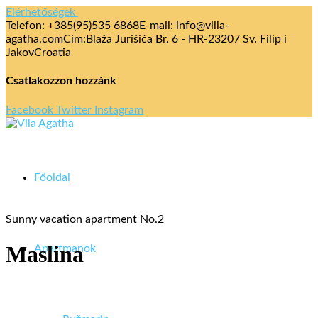
Elérhetőségek
Telefon: +385(95)535 6868
E-mail: info@villa-
agatha.com
Cím:Blaža Jurišića Br. 6 - HR-23207 Sv. Filip i
Jakov
Croatia
Csatlakozzon hozzánk
Facebook
Twitter
Instagram
Főoldal
Sunny vacation apartment No.2
Maslina
Apartmanok