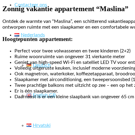
Contacteer ons
Zonnig vakantie appartement “Maslina”
Ontdek de warmte van “Maslina”, een schitterend vakantieappart
ontworpen ruimte met een slaapkamer en een comfortabele woo
Nederlands
Hoogtepunten appartement:
Perfect voor twee volwassenen en twee kinderen (2+2)
Ruime woonruimte van ongeveer 31 vierkante meter
Geniet van high-speed Wi-Fi en satelliet LED TV voor en
Deutsch
Volledig uitgeruste keuken, inclusief moderne voorzienin
Ook magnetron, waterkoker, koffiezetapparaat, broodroo
Slaapkamer met airconditioning, een tweepersoonsbed (
Twee prachtige balkons met uitzicht op zee – een op het 
Er is één slaapkamer.
English GB
Daarnaast is er een kleine slaapbank van ongeveer 65 cm
Hrvatski