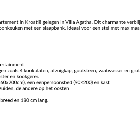
ement in Kroatië gelegen in Villa Agatha. Dit charmante verblij
nkeuken met een slaapbank, ideaal voor een stel met maximaal
tertainment
gen zoals 4 kookplaten, afzuigkap, gootsteen, vaatwasser en grot
ster en kookgerei.
160x200cm), een eenpersoonsbed (90×200) en kast
zuiden, de andere op het oosten
 breed en 180 cm lang.