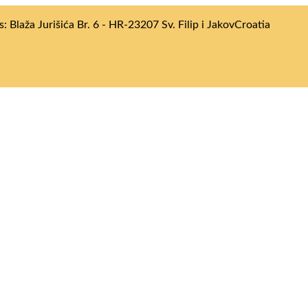
: Blaža Jurišića Br. 6 - HR-23207 Sv. Filip i Jakov
Croatia