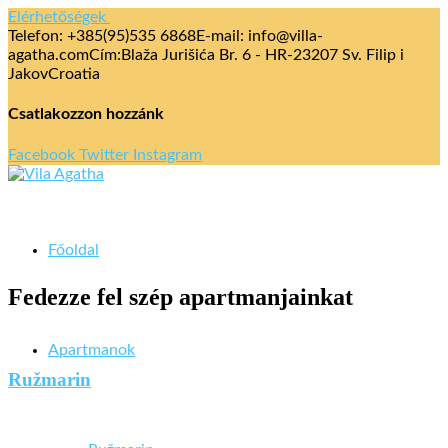
Elérhetőségek
Telefon: +385(95)535 6868
E-mail: info@villa-
agatha.com
Cím:Blaža Jurišića Br. 6 - HR-23207 Sv. Filip i
Jakov
Croatia
Csatlakozzon hozzánk
Facebook
Twitter
Instagram
Főoldal
Fedezze fel szép apartmanjainkat
Apartmanok
Ružmarin