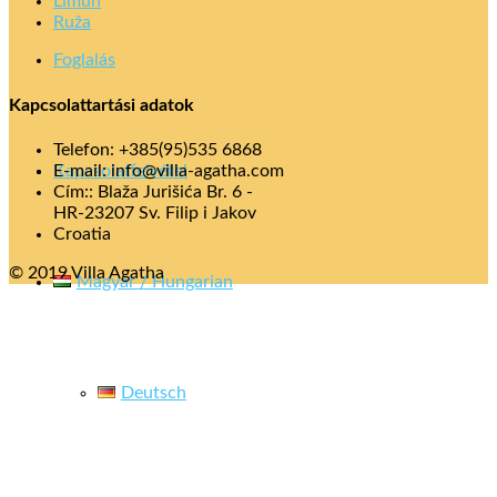
Limun
Ruža
Foglalás
Kapcsolattartási adatok
Telefon: +385(95)535 6868
Kapcsolatfelvétel
E-mail: info@villa-agatha.com
Cím:: Blaža Jurišića Br. 6 -
HR-23207 Sv. Filip i Jakov
Croatia
© 2019 Villa Agatha
Magyar / Hungarian
Deutsch