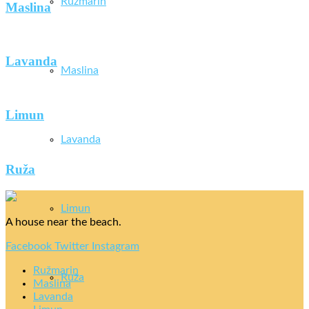
Ružmarin
Maslina
Lavanda
Maslina
Limun
Lavanda
Ruža
Limun
A house near the beach.
Facebook
Twitter
Instagram
Ružmarin
Ruža
Maslina
Lavanda